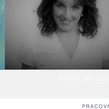
"Každý den začín
PRACOV