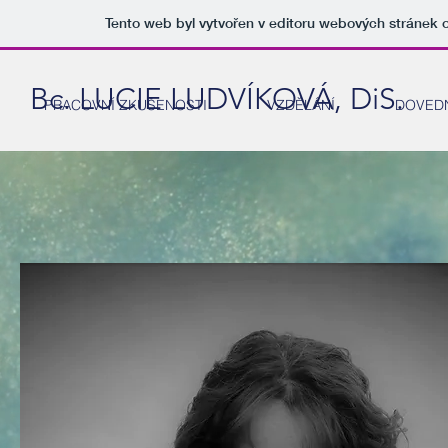
Tento web byl vytvořen v editoru webových stránek
Bc. LUCIE LUDVÍKOVÁ, DiS.
PRACOVNÍ ZKUŠENOSTI
VZDĚLÁNÍ
DOVED