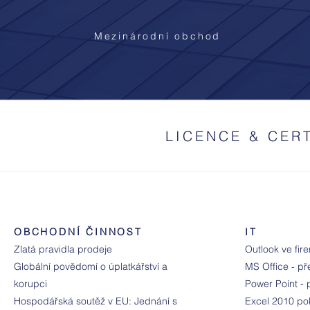
Mezinárodní obchod
LICENCE & CER
OBCHODNÍ ČINNOST
IT
Zlatá pravidla prodeje
Outlook ve fir
Globální povědomí o úplatkářství a
MS Office - př
korupci
Power Point - 
Hospodářská soutěž v EU: Jednání s
Excel 2010 pok